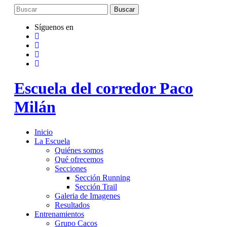
Saltar
al
contenido
Síguenos en
Escuela del corredor Paco
Milán
Inicio
La Escuela
Quiénes somos
Qué ofrecemos
Secciones
Sección Running
Sección Trail
Galeria de Imagenes
Resultados
Entrenamientos
Grupo Cacos