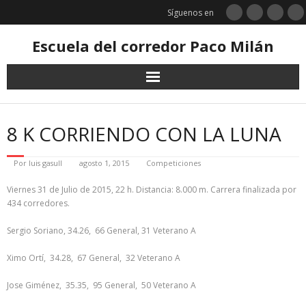
Saltar
Síguenos en
al
contenido
Escuela del corredor Paco Milán
8 K CORRIENDO CON LA LUNA
Por
luis gasull
agosto 1, 2015
Competiciones
Viernes 31 de Julio de 2015, 22 h. Distancia: 8.000 m. Carrera finalizada por
434 corredores.
Sergio Soriano, 34.26, 66 General, 31 Veterano A
Ximo Ortí, 34.28, 67 General, 32 Veterano A
Jose Giménez, 35.35, 95 General, 50 Veterano A