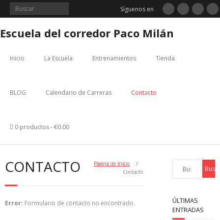
Saltar
Síguenos en
al
contenido
Escuela del corredor Paco Milán
Inicio
La Escuela
Entrenamientos
Tienda
BLOG
Calendario de Carreras
Contacto
0 productos
€0.00
CONTACTO
Página de Inicio
/
Contacto
ÚLTIMAS
Error:
Formulario de contacto no encontrado.
ENTRADAS