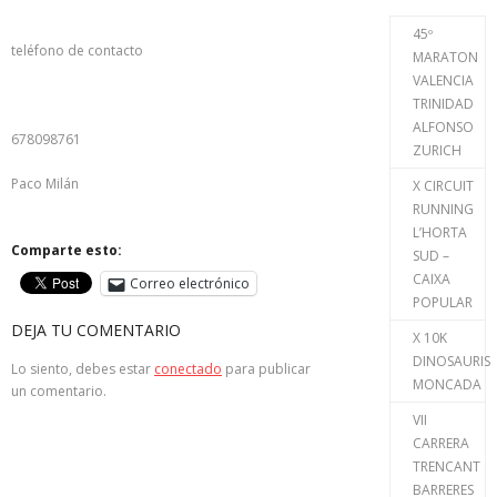
45º
teléfono de contacto
MARATON
VALENCIA
TRINIDAD
ALFONSO
678098761
ZURICH
Paco Milán
X CIRCUIT
RUNNING
L’HORTA
Comparte esto:
SUD –
CAIXA
Correo electrónico
POPULAR
DEJA TU COMENTARIO
X 10K
DINOSAURIS
Lo siento, debes estar
conectado
para publicar
MONCADA
un comentario.
VII
CARRERA
TRENCANT
BARRERES