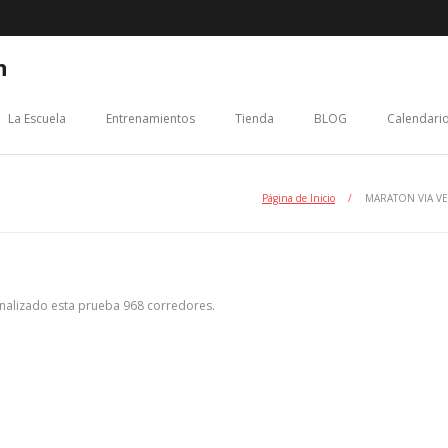
n
La Escuela
Entrenamientos
Tienda
BLOG
Calendario
Página de Inicio
/
MARATON VIA V
finalizado esta prueba 968 corredores.