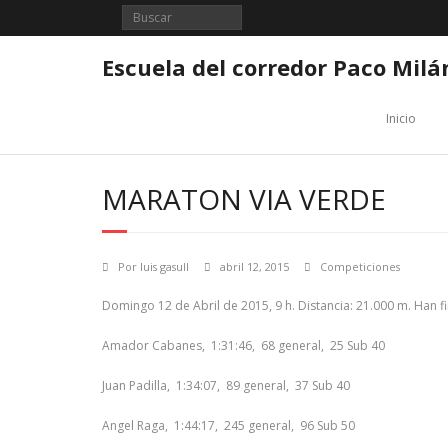
Saltar
al
contenido
Escuela del corredor Paco Milá
Inicio
MARATON VIA VERDE
Por
luis gasull
abril 12, 2015
Competiciones
Domingo 12 de Abril de 2015, 9 h. Distancia: 21.000 m. Han 
Amador Cabanes, 1:31:46, 68 general, 25 Sub 40
Juan Padilla, 1:34:07, 89 general, 37 Sub 40
Angel Raga, 1:44:17, 245 general, 96 Sub 50