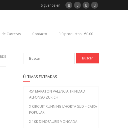
Síguenos en
 de Carreras
Contacto
0 productos
€0.00
ERDE
ÚLTIMAS ENTRADAS
45º MARATON VALENCIA TRINIDAD
ALFONSO ZURICH
X CIRCUIT RUNNING L’HORTA SUD – CAIXA
POPULAR
X 10K DINOSAURIS MONCADA