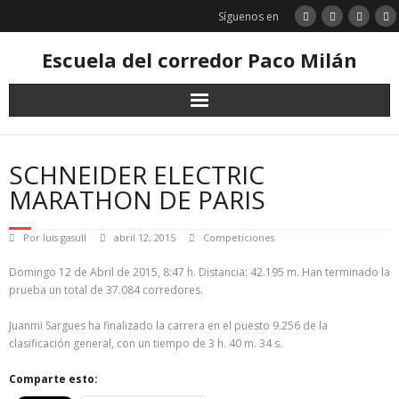
Saltar
Síguenos en
al
contenido
Escuela del corredor Paco Milán
SCHNEIDER ELECTRIC
MARATHON DE PARIS
Por
luis gasull
abril 12, 2015
Competiciones
Domingo 12 de Abril de 2015, 8:47 h. Distancia: 42.195 m. Han terminado la
prueba un total de 37.084 corredores.
Juanmi Sargues ha finalizado la carrera en el puesto 9.256 de la
clasificación general, con un tiempo de 3 h. 40 m. 34 s.
Comparte esto: