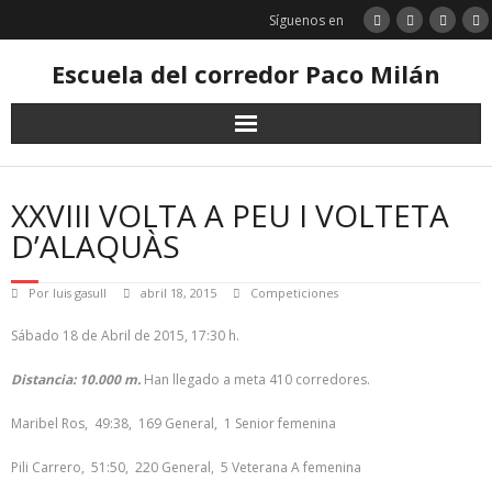
Saltar
Síguenos en
al
contenido
Escuela del corredor Paco Milán
XXVIII VOLTA A PEU I VOLTETA
D’ALAQUÀS
Por
luis gasull
abril 18, 2015
Competiciones
Sábado 18 de Abril de 2015, 17:30 h.
Distancia: 10.000 m.
Han llegado a meta 410 corredores.
Maribel Ros, 49:38, 169 General, 1 Senior femenina
Pili Carrero, 51:50, 220 General, 5 Veterana A femenina