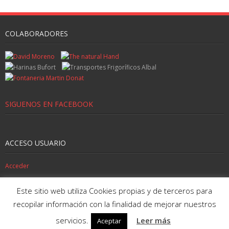
COLABORADORES
SIGUENOS EN FACEBOOK
ACCESO USUARIO
Acceder
SIGUENOS EN TWITTER
Este sitio web utiliza Cookies propias y de terceros para
recopilar información con la finalidad de mejorar nuestros
servicios.
Leer más
Aceptar
Tema de
Think Up Themes Ltd
. Funciona con
WordPress
.