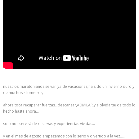
nuestros maratonianos se van ya de vacaciones,ha sido un invierno duro y
de muchos kilometros,
ahora toca recuperar fuerzas…descansar,ASIMILAR,y a olvidarse de todo lo
hecho hasta ahora…
solo nos servirá de reservas y experiencias vividas…
y en el mes de agosto empezamos con lo serio y divertido a la vez…..