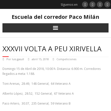
Saltar
Síguenos en
al
contenido
Escuela del corredor Paco Milán
XXXVII VOLTA A PEU XIRIVELLA
Por
luis gasull
abril 15, 2018
Competiciones
Domingo 15 de Abril de 2018, 10:00 h. Distancia: 6.900 m. Corredores
llegados a meta: 1.188.
Toni Arenas, 28:49, 148 General, 64 Veterano A
Alberto López, 28:52, 152 General, 67 Veterano A
Paco Artero, 30:37, 235 General, 59 Veterano B