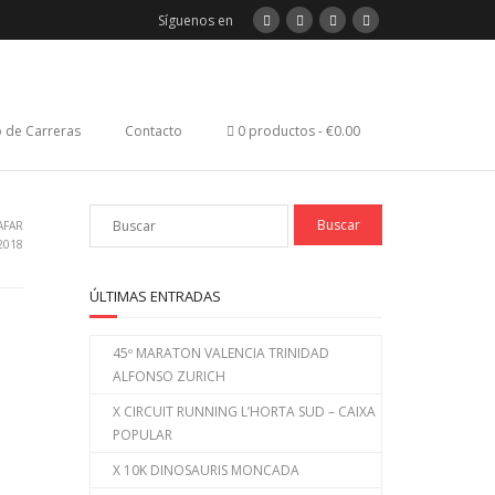
Síguenos en
 de Carreras
Contacto
0 productos
€0.00
AFAR
2018
ÚLTIMAS ENTRADAS
45º MARATON VALENCIA TRINIDAD
ALFONSO ZURICH
X CIRCUIT RUNNING L’HORTA SUD – CAIXA
POPULAR
X 10K DINOSAURIS MONCADA