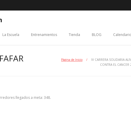
n
La Escuela
Entrenamientos
Tienda
BLOG
Calendario
LFAFAR
Página de Inicio
/
IV CARRERA SOLIDARIA ALF
CONTRA EL CANCER 
orredores llegados a meta: 348.