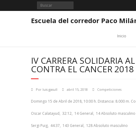
Saltar
al
contenido
Escuela del corredor Paco Milá
Inicio
IV CARRERA SOLIDARIA A
CONTRA EL CANCER 2018
Por
luis gasull
abril 15, 2018
Competiciones
Domingo 15 de Abril de 2018, 10:00 h. Distancia: 8.000 m. C
Oscar Calatayud, 32:12, 14 General, 14 Absoluto masculino
Sergi Puig, 44:37, 143 General, 128 Absoluto masculino