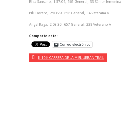
Elisa Sansano, 1:57:04, 561 General, 33 Sénior femenina
Pili Carrero, 2:03:29, 656 General, 34 Veterana A
Angel Raga, 2:03:30, 657 General, 238 Veterano A
Comparte esto:
Correo electrónico
III 10 K CARRERA DE LA MIEL URBAN TRAIL