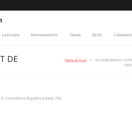
n
La Escuela
Entrenamientos
Tienda
BLOG
Calendario
AT DE
Página de Inicio
/
XXII MITJA MARATO CIUTA
XIRI
 m. Corredores llegados a meta: 783.