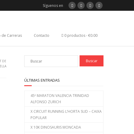
Síguenos en
 de Carreras
Contacto
0 productos
€0.00
T DE
VELLA
ÚLTIMAS ENTRADAS
45º MARATON VALENCIA TRINIDAD
ALFONSO ZURICH
X CIRCUIT RUNNING L’HORTA SUD – CAIXA
POPULAR
X 10K DINOSAURIS MONCADA