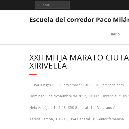
Saltar
al
contenido
Escuela del corredor Paco Milá
Inicio
XXII MITJA MARATO CIUT
XIRIVELLA
Por
luis gasull
noviembre 5, 2017
Competiciones
Domingo 5 de Noviembre de 2017, 10:00 h. Distancia: 21.097
Nelo Andújar, 1:45:48, 350 General, 144 Veterano A
Teresa Ramón, 1:46:13, 354 General, 15 Sénior femenina