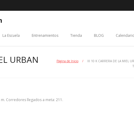
n
La Escuela
Entrenamientos
Tienda
BLOG
Calendario
IEL URBAN
Página de Inicio
/
III 10 K CARRERA DE LA MIEL U
 m. Corredores llegados a meta: 211.