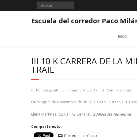
Saltar
al
contenido
Escuela del corredor Paco Milá
Inicio
III 10 K CARRERA DE LA M
TRAIL
Por
luis gasull
noviembre 5, 2017
Competiciones
Domingo 5 de Noviembre de 2017, 10:00 h. Distancia: 10.000
Elena Martínez, 52:01, 72 General,
2 Absoluta femenina
Comparte esto:
Correo electrónico