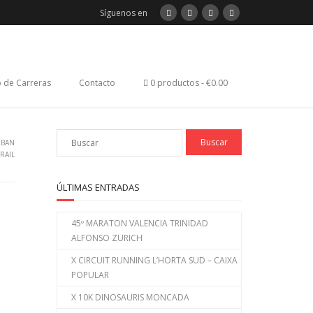
Síguenos en
 de Carreras
Contacto
0 productos
€0.00
RBAN
TRAIL
ÚLTIMAS ENTRADAS
45º MARATON VALENCIA TRINIDAD
ALFONSO ZURICH
X CIRCUIT RUNNING L’HORTA SUD – CAIXA
POPULAR
X 10K DINOSAURIS MONCADA