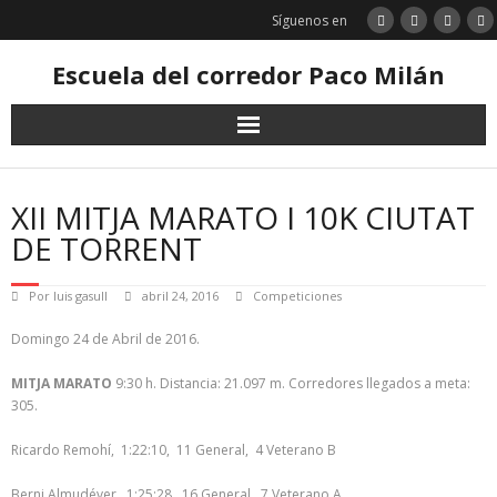
Saltar
Síguenos en
al
contenido
Escuela del corredor Paco Milán
XII MITJA MARATO I 10K CIUTAT
DE TORRENT
Por
luis gasull
abril 24, 2016
Competiciones
Domingo 24 de Abril de 2016.
MITJA MARATO
9:30 h. Distancia: 21.097 m. Corredores llegados a meta:
305.
Ricardo Remohí, 1:22:10, 11 General, 4 Veterano B
Berni Almudéver, 1:25:28, 16 General, 7 Veterano A