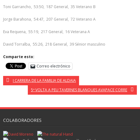
Toni Garrancho, 53:50, 187 General, 35 Veterano B
Jorge Barahona, 54:47, 207 General, 72 Veterano A
Eva Requena, 55:19, 217 General, 16 Veterana A
David Torralba, 55:26, 218 General, 39 Sénior masculino
Comparte esto:
Correo electrónico
I CARRERA DE LA FAMILIA DE ALDAIA
5ª VOLTA A PEU TAVERNES BLANQUES AVAPACE CORRE
COLABORADORES