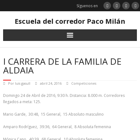
Saltar
Síguenos en
al
contenido
Escuela del corredor Paco Milán
I CARRERA DE LA FAMILIA DE
ALDAIA
Por
luis gasull
abril 24, 2016
Competiciones
Domingo 24 de Abril de 2016, 9:30 h. Distancia: 8.000 m. Corredores
llegados a meta: 125.
Mario Garde, 30:48, 15 General, 15 Absoluto masculino
Amparo Rodríguez, 39:36, 64 General, 8 Absoluta femenina
Mónica Cano, 40:39, 68 General, 10 Absoluta femenina