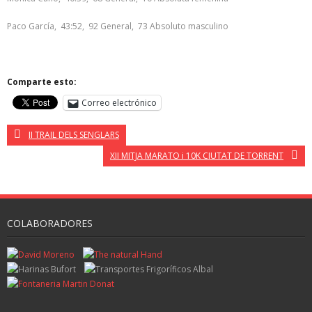
Paco García, 43:52, 92 General, 73 Absoluto masculino
Comparte esto:
Correo electrónico
II TRAIL DELS SENGLARS
XII MITJA MARATO i 10K CIUTAT DE TORRENT
COLABORADORES