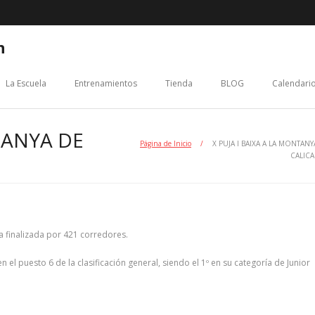
n
La Escuela
Entrenamientos
Tienda
BLOG
Calendario
TANYA DE
Página de Inicio
/
X PUJA I BAIXA A LA MONTANY
CALIC
ra finalizada por 421 corredores.
 el puesto 6 de la clasificación general, siendo el 1º en su categoría de Junior