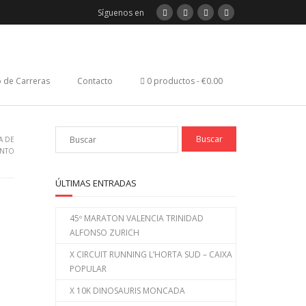
Síguenos en
 de Carreras
Contacto
0 productos
€0.00
A DE
ANTO
ÚLTIMAS ENTRADAS
45º MARATON VALENCIA TRINIDAD
ALFONSO ZURICH
X CIRCUIT RUNNING L’HORTA SUD – CAIXA
POPULAR
X 10K DINOSAURIS MONCADA