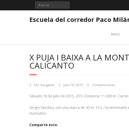
Saltar
al
contenido
Escuela del corredor Paco Milá
Inicio
X PUJA I BAIXA A LA MON
CALICANTO
Por
luis gasull
julio 19, 2015
Competiciones
Sábado 18 de Julio de 2015, 20 h. Distancia: 11.000 m. Carre
Sergio Sánchez, con una marca de 43 m. 10 s., ha terminado en
masculino.
Comparte esto: