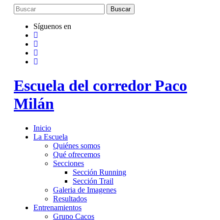
Saltar
al
contenido
Síguenos en
Escuela del corredor Paco
Milán
Inicio
La Escuela
Quiénes somos
Qué ofrecemos
Secciones
Sección Running
Sección Trail
Galeria de Imagenes
Resultados
Entrenamientos
Grupo Cacos