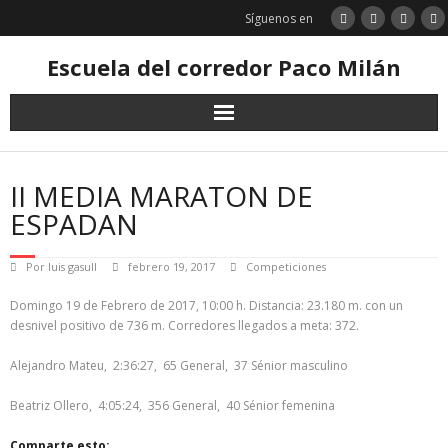
Saltar
Síguenos en
al
contenido
Escuela del corredor Paco Milán
II MEDIA MARATON DE
ESPADAN
Por
luis gasull
febrero 19, 2017
Competiciones
Domingo 19 de Febrero de 2017, 10:00 h. Distancia: 23.180 m. con un
desnivel positivo de 736 m. Corredores llegados a meta: 372.
Alejandro Mateu, 2:36:27, 65 General, 37 Sénior masculino
Beatriz Ollero, 4:05:24, 356 General, 40 Sénior femenina
Comparte esto: