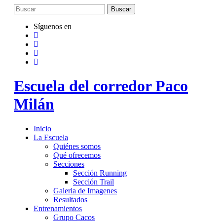
Saltar
al
contenido
Síguenos en
Escuela del corredor Paco
Milán
Inicio
La Escuela
Quiénes somos
Qué ofrecemos
Secciones
Sección Running
Sección Trail
Galeria de Imagenes
Resultados
Entrenamientos
Grupo Cacos