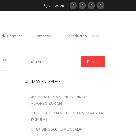
Síguenos en
 de Carreras
Contacto
0 productos
€0.00
ILLA
ÚLTIMAS ENTRADAS
45º MARATON VALENCIA TRINIDAD
ALFONSO ZURICH
X CIRCUIT RUNNING L’HORTA SUD – CAIXA
POPULAR
X 10K DINOSAURIS MONCADA