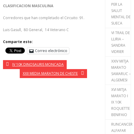
PER LA
CLASIFICACION MASCULINA
SALUT
MENTAL DE
Corredores que han completado el Circuito: 91.
SUECA
Luis Gasull, 80 General, 14 Veterano C
VI TRAIL DE
LLIRIA –
Comparte esto:
SANDRA
Correo electrónico
VIDRIER
XXIV MITJA
IV 10K DINOSAURIS MONCADA
MARATO
XXII MEDIA MARATON DE CHESTE
SAMARUC –
ALGEMESI
XVI MITJA
MARATO I
IX 10K
ROQUETTE
BENIFAIO
RUNCANCER
ALFAFAR