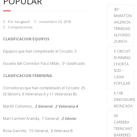
POPULAR
45º
MARATON
Por
luis gasull
noviembre 25, 2018
VALENCIA
Competiciones
TRINIDAD
ALFONSO
CLASIFICACION EQUIPOS
ZURICH
Equipos que han completado el Circuito: 5
X CIRCUIT
RUNNING
Escuela del Corredor Paco Milán, 5º clasificado
L’HORTA
SUD –
CLASIFICACION FEMENINA
CAIXA
POPULAR
Corredoras que han completado el Circuito: 25
X 10K
(6 Séniors, 6 Veteranas A y 11 Veteranas B)
DINOSAURIS
MONCADA
Mariló Colomino,
2 General
,
2 Veterana A
VII
Mari Carmen Aranda, 7 General,
2 Sénior
CARRERA
TRENCANT
Rosa Garrote, 15 General, 8 Veterana B
BARRERES