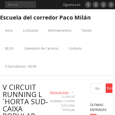
Saltar
Síguenos en
al
contenido
Escuela del corredor Paco Milán
Inicio
La Escuela
Entrenamientos
Tienda
BLOG
Calendario de Carreras
Contacto
0 productos
€0.00
V CIRCUIT
RUNNING L
Página de Inicio
/
V CIRCUIT
´HORTA SUD-
RUNNING L´HORTA
ÚLTIMAS
CAIXA
SUD-CAIXA
ENTRADAS
POPULAR