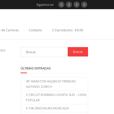
Síguenos en
 de Carreras
Contacto
0 productos
€0.00
CADA
ÚLTIMAS ENTRADAS
45º MARATON VALENCIA TRINIDAD
ALFONSO ZURICH
X CIRCUIT RUNNING L’HORTA SUD – CAIXA
POPULAR
X 10K DINOSAURIS MONCADA