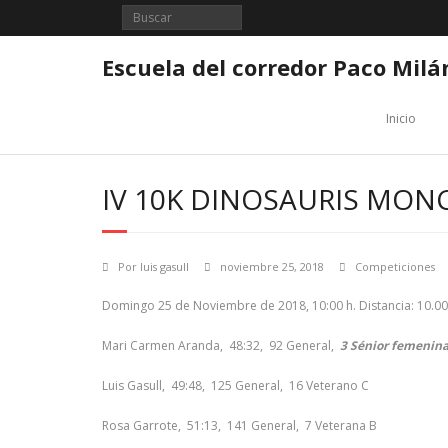
Saltar
al
contenido
Escuela del corredor Paco Milá
Inicio
IV 10K DINOSAURIS MON
Por
luis gasull
noviembre 25, 2018
Competiciones
Domingo 25 de Noviembre de 2018, 10:00 h. Distancia: 10.00
Mari Carmen Aranda, 48:32, 92 General,
3 Sénior femenin
Luis Gasull, 49:48, 125 General, 16 Veterano C
Rosa Garrote, 51:13, 141 General, 7 Veterana B