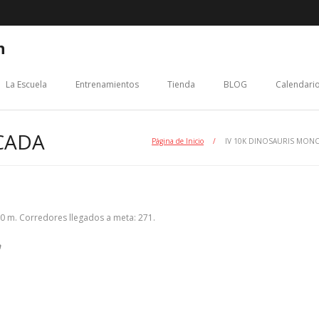
n
La Escuela
Entrenamientos
Tienda
BLOG
Calendario
CADA
Página de Inicio
/
IV 10K DINOSAURIS MON
0 m. Corredores llegados a meta: 271.
a