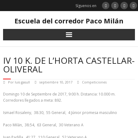
Saltar
Síguenos en
al
contenido
Escuela del corredor Paco Milán
IV 10 K. DE L’HORTA CASTELLAR-
OLIVERAL
Por
luis gasull
septiembre 10, 2017
Competiciones
Domingo 10 de Septiembre de 2017, 9:00 h. Distancia: 10.000 m.
Corredores llegados a meta: 892.
Ismael Rosaleny, 38:30, 55 General, 4 Júnior promesa masculino
Paco Milán, 38:54, 63 General, 30 Veterano A
Juan Padilla, 41:27, 110 General, 52 Veterano A