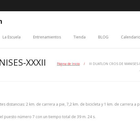
n
La Escuela
Entrenamientos
Tienda
BLOG
Calendario
ISES-XXXII
Página de Inicio
/
III DUATLON CROS DE MANISES-X
 distancias: 2 km. de carrera a pie, 7,2 km. de bicicleta y 1 km. de carrera a p
 el puesto número 7 con un tiempo total de 39 m. 24 s.