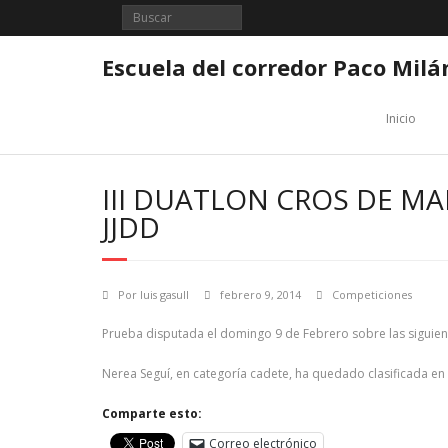
Saltar
al
contenido
Escuela del corredor Paco Milá
Inicio
III DUATLON CROS DE MAN
JJDD
Por
luis gasull
febrero 9, 2014
Competiciones
Prueba disputada el domingo 9 de Febrero sobre las siguientes
Nerea Seguí, en categoría cadete, ha quedado clasificada en
Comparte esto:
Correo electrónico