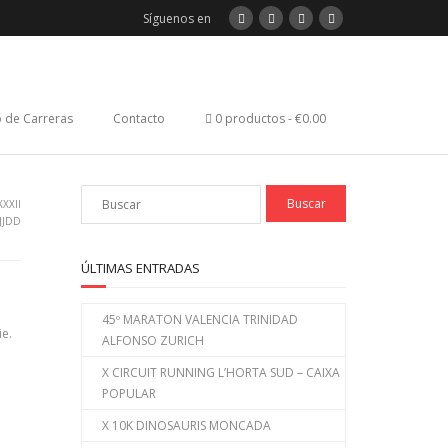
Síguenos en
 de Carreras
Contacto
0 productos
€0.00
XXII
JJDD
ÚLTIMAS ENTRADAS
45º MARATON VALENCIA TRINIDAD
ie.
ALFONSO ZURICH
X CIRCUIT RUNNING L’HORTA SUD – CAIXA
POPULAR
X 10K DINOSAURIS MONCADA