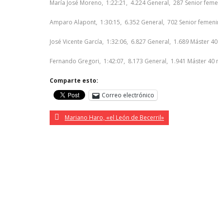
María José Moreno, 1:22:21, 4.224 General, 287 Senior fem
Amparo Alapont, 1:30:15, 6.352 General, 702 Senior femeni
José Vicente García, 1:32:06, 6.827 General, 1.689 Máster 4
Fernando Gregori, 1:42:07, 8.173 General, 1.941 Máster 40
Comparte esto:
Correo electrónico
Mariano Haro, «el León de Becerril»