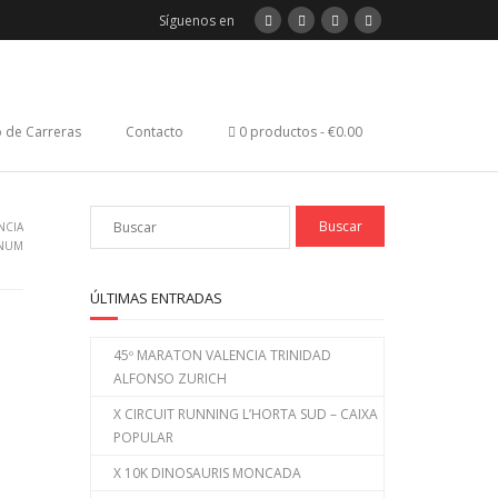
Síguenos en
 de Carreras
Contacto
0 productos
€0.00
NCIA
ANUM
ÚLTIMAS ENTRADAS
45º MARATON VALENCIA TRINIDAD
ALFONSO ZURICH
X CIRCUIT RUNNING L’HORTA SUD – CAIXA
POPULAR
X 10K DINOSAURIS MONCADA