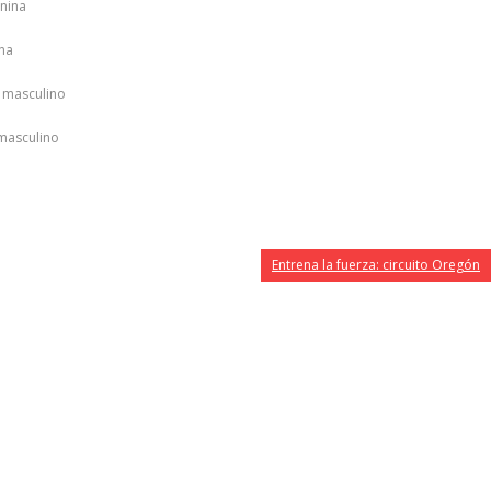
enina
na
0 masculino
 masculino
Entrena la fuerza: circuito Oregón