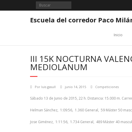
Saltar
al
contenido
Escuela del corredor Paco Milá
Inicio
III 15K NOCTURNA VALE
MEDIOLANUM
Por
luis gasull
junio 14, 2015
Competiciones
Sábado 13 de Junio de 2015, 22 h. Distancia: 15.000 m. Carre
Helman Sánchez, 1:09:56, 1.360 General, 59 Máster 50 masc
Jose Giménez, 1:11:56, 1.734 General, 489 Máster 40 mascu