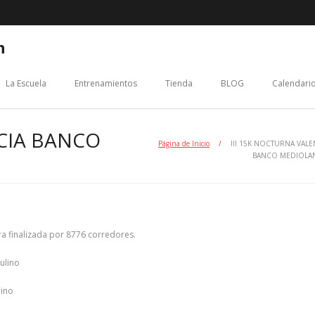
n
La Escuela
Entrenamientos
Tienda
BLOG
Calendario
NCIA BANCO
Página de Inicio
/
III 15K NOCTURNA VALE
BANCO MEDIOL
ra finalizada por 8776 corredores.
ulino
lino