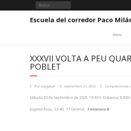
Saltar
al
contenido
Escuela del corredor Paco Milá
Inicio
XXXVII VOLTA A PEU QUA
POBLET
Por
luis gasull
septiembre 21, 2025
Competiciones
,
Sábado 20 de Septiembre de 2025, 19:30 h. Distancia: 8.000 
Eugenia Rosa, 33:40, 77 General,
1 Veterana B