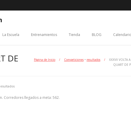
n
La Escuela
Entrenamientos
Tienda
BLOG
Calendario
RT DE
Página de Inicio
/
Competiciones
•
resultados
/
XXXVII VOLTA A
QUART DE 
resultados
m. Corredores llegados a meta: 562.