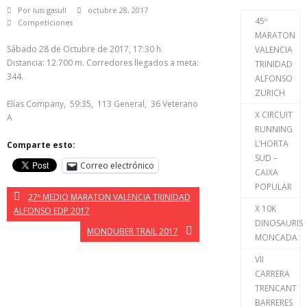
Por
luis gasull
octubre 28, 2017
45º
Competiciones
MARATON
Sábado 28 de Octubre de 2017, 17:30 h.
VALENCIA
Distancia: 12.700 m. Corredores llegados a meta:
TRINIDAD
344.
ALFONSO
ZURICH
Elías Company, 59:35, 113 General, 36 Veterano
X CIRCUIT
A
RUNNING
L’HORTA
Comparte esto:
SUD –
Correo electrónico
CAIXA
POPULAR
27º MEDIO MARATON VALENCIA TRINIDAD
X 10K
ALFONSO EDP 2017
DINOSAURIS
MONDUBER TRAIL 2017
MONCADA
VII
CARRERA
TRENCANT
BARRERES