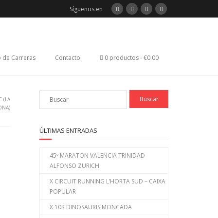
Síguenos en
 de Carreras
Contacto
0 productos
€0.00
C (LA
ONA)
ÚLTIMAS ENTRADAS
45º MARATON VALENCIA TRINIDAD
ALFONSO ZURICH
X CIRCUIT RUNNING L’HORTA SUD – CAIXA
POPULAR
X 10K DINOSAURIS MONCADA