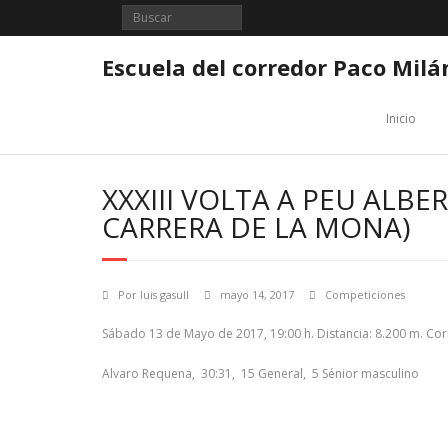
Saltar
al
contenido
Escuela del corredor Paco Milá
Inicio
XXXIII VOLTA A PEU ALBER
CARRERA DE LA MONA)
Por
luis gasull
mayo 14, 2017
Competiciones
Sábado 13 de Mayo de 2017, 19:00 h. Distancia: 8.200 m. Cor
Alvaro Requena, 30:31, 15 General, 5 Sénior masculino