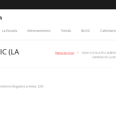
n
La Escuela
Entrenamientos
Tienda
BLOG
Calendario
IC (LA
Página de Inicio
/
XXXIII VOLTA A PEU ALBERI
CARRERA DE LA M
redores llegados a meta: 229.