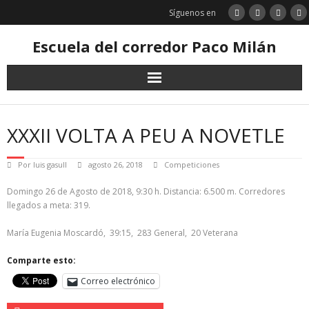
Saltar
Síguenos en
al
contenido
Escuela del corredor Paco Milán
XXXII VOLTA A PEU A NOVETLE
Por
luis gasull
agosto 26, 2018
Competiciones
Domingo 26 de Agosto de 2018, 9:30 h. Distancia: 6.500 m. Corredores
llegados a meta: 319.
María Eugenia Moscardó, 39:15, 283 General, 20 Veterana
Comparte esto:
Correo electrónico