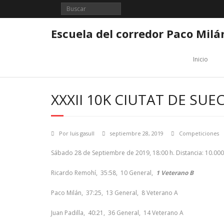
Saltar
al
contenido
Escuela del corredor Paco Milá
Inicio
XXXII 10K CIUTAT DE SUE
Por
luis gasull
septiembre 28, 2019
Competiciones
Sábado 28 de Septiembre de 2019, 18:00 h. Distancia: 10.000
Ricardo Remohí, 35:58, 10 General,
1 Veterano B
Paco Milán, 37:25, 13 General, 8 Veterano A
Juan Padilla, 40:21, 36 General, 14 Veterano A