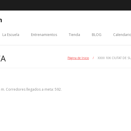
n
La Escuela
Entrenamientos
Tienda
BLOG
Calendario
CA
Página de Inicio
/
XXXII 10K CIUTAT DE S
 m. Corredores llegados a meta: 592.