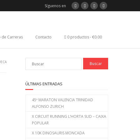
Síguenos en
 de Carreras
Contacto
0 productos
€0.00
UECA
ÚLTIMAS ENTRADAS
45º MARATON VALENCIA TRINIDAD
ALFONSO ZURICH
X CIRCUIT RUNNING L’HORTA SUD – CAIXA
POPULAR
X 10K DINOSAURIS MONCADA