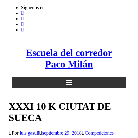
Saltar
Síguenos en
al
contenido
Escuela del corredor
Paco Milán
XXXI 10 K CIUTAT DE
SUECA
Por
luis gasull
septiembre 29, 2018
Competiciones