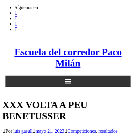
Saltar
Síguenos en
al
contenido
Escuela del corredor Paco
Milán
XXX VOLTA A PEU
BENETUSSER
Por
luis gasull
mayo 21, 2023
Competiciones
,
resultados