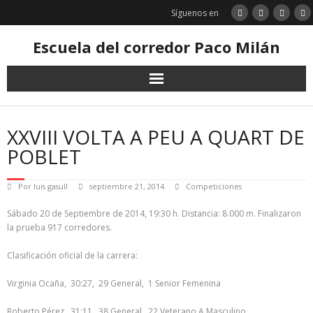
Saltar
Síguenos en
al
contenido
Escuela del corredor Paco Milán
XXVIII VOLTA A PEU A QUART DE
POBLET
Por
luis gasull
septiembre 21, 2014
Competiciones
Sábado 20 de Septiembre de 2014, 19:30 h. Distancia: 8.000 m. Finalizaron
la prueba 917 corredores.
Clasificación oficial de la carrera:
Virginia Ocaña, 30:27, 29 General, 1 Senior Femenina
Roberto Pérez, 31:11, 38 General, 22 Veterano A Masculino