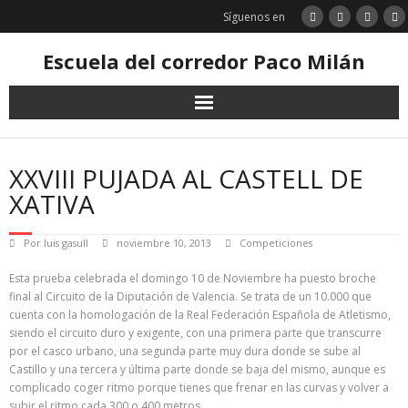
Saltar
Síguenos en
al
contenido
Escuela del corredor Paco Milán
XXVIII PUJADA AL CASTELL DE
XATIVA
Por
luis gasull
noviembre 10, 2013
Competiciones
Esta prueba celebrada el domingo 10 de Noviembre ha puesto broche
final al Circuito de la Diputación de Valencia. Se trata de un 10.000 que
cuenta con la homologación de la Real Federación Española de Atletismo,
siendo el circuito duro y exigente, con una primera parte que transcurre
por el casco urbano, una segunda parte muy dura donde se sube al
Castillo y una tercera y última parte donde se baja del mismo, aunque es
complicado coger ritmo porque tienes que frenar en las curvas y volver a
subir el ritmo cada 300 o 400 metros.