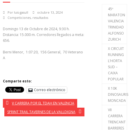
45º
Por
luis gasull
octubre 13, 2024
MARATON
Competiciones
,
resultados
VALENCIA
TRINIDAD
Domingo 13 de Octubre de 2024, 9:30 h.
ALFONSO
Distancia: 15.000 m. Corredores llegados a meta:
ZURICH
656.
X CIRCUIT
Berni Menor, 1:07:20, 156 General, 70 Veterano
RUNNING
A
L’HORTA
SUD –
CAIXA
POPULAR
Comparte esto:
X 10K
Correo electrónico
DINOSAURIS
MONCADA
V CARRERA POR EL TDAH EN VALENCIA
VII
SPRINT TRAIL TAVERNES DE LA VALLDIGNA
CARRERA
TRENCANT
BARRERES