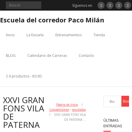
Saltar
Síguenos en
al
contenido
Escuela del corredor Paco Milán
Inicio
La Escuela
Entrenamientos
Tienda
BLOG
Calendario de Carreras
Contacto
0 productos
€0.00
XXVI GRAN
FONS VILA
Página de Inicio
/
Competiciones
•
resultados
DE
/
XXVI GRAN FONS VILA
DE PATERNA …
ÚLTIMAS
PATERNA
ENTRADAS