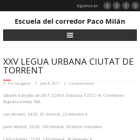
Saltar
Síguenos en
al
contenido
Escuela del corredor Paco Milán
XXV LEGUA URBANA CIUTAT DE
TORRENT
Por
luis gasull
julio 9, 2017
Competiciones
Sábado 8 de Julio de 2017, 22:00 h. Distancia: 5.572,7 m. Corredores
llegados a meta: 396.
Luis Serrano, 24:35, 81 General, 22 Veterano A
Javier Madrid, 25:26, 100 General, 56 Sénior masculino
Carlos Fontes, 27:03, 139 General, 45 Veterano A