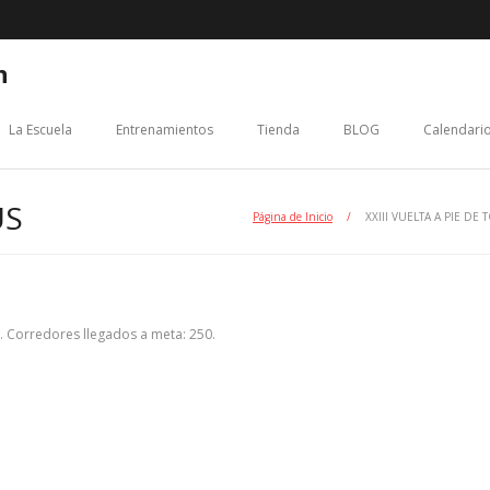
n
La Escuela
Entrenamientos
Tienda
BLOG
Calendario
US
Página de Inicio
/
XXIII VUELTA A PIE DE
. Corredores llegados a meta: 250.