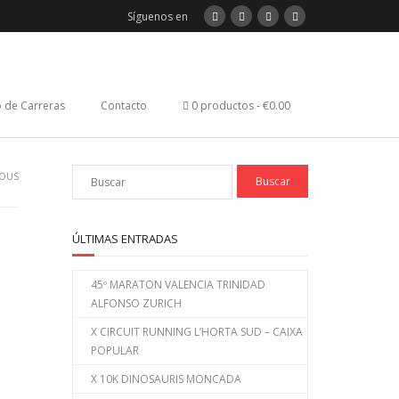
Síguenos en
 de Carreras
Contacto
0 productos
€0.00
 TOUS
ÚLTIMAS ENTRADAS
45º MARATON VALENCIA TRINIDAD
ALFONSO ZURICH
X CIRCUIT RUNNING L’HORTA SUD – CAIXA
POPULAR
X 10K DINOSAURIS MONCADA