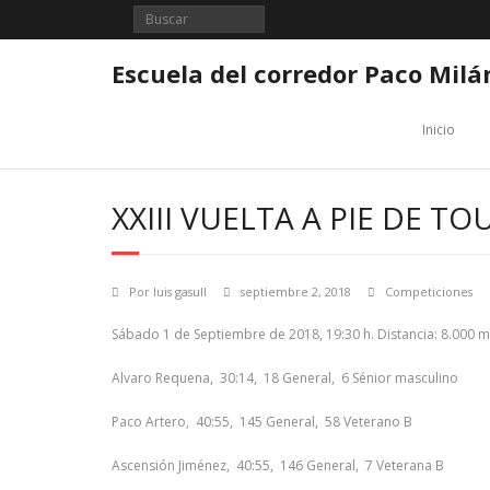
Saltar
al
contenido
Escuela del corredor Paco Milá
Inicio
XXIII VUELTA A PIE DE TO
Por
luis gasull
septiembre 2, 2018
Competiciones
Sábado 1 de Septiembre de 2018, 19:30 h. Distancia: 8.000 m
Alvaro Requena, 30:14, 18 General, 6 Sénior masculino
Paco Artero, 40:55, 145 General, 58 Veterano B
Ascensión Jiménez, 40:55, 146 General, 7 Veterana B