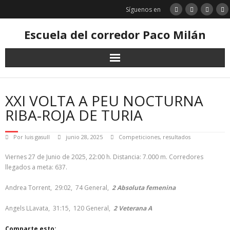
Saltar
Síguenos en
al
contenido
Escuela del corredor Paco Milán
XXI VOLTA A PEU NOCTURNA
RIBA-ROJA DE TURIA
Por
luis gasull
junio 28, 2025
Competiciones
,
resultados
Viernes 27 de Junio de 2025, 22:00 h. Distancia: 7.000 m. Corredores
llegados a meta: 637.
Andrea Torrent, 29:02, 74 General,
2 Absoluta femenina
Angels LLavata, 31:15, 120 General,
2 Veterana A
Comparte esto: