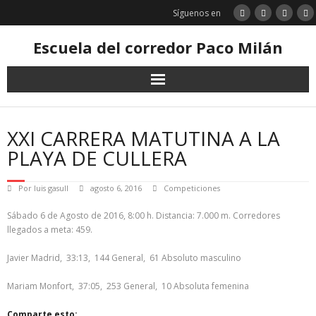
Saltar
Síguenos en
al
contenido
Escuela del corredor Paco Milán
XXI CARRERA MATUTINA A LA
PLAYA DE CULLERA
Por
luis gasull
agosto 6, 2016
Competiciones
Sábado 6 de Agosto de 2016, 8:00 h. Distancia: 7.000 m. Corredores
llegados a meta: 459.
Javier Madrid, 33:13, 144 General, 61 Absoluto masculino
Mariam Monfort, 37:05, 253 General, 10 Absoluta femenina
Comparte esto: