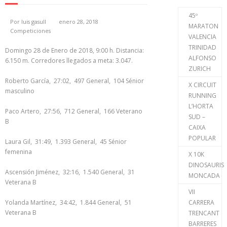
45º
Por
luis gasull
enero 28, 2018
MARATON
Competiciones
VALENCIA
TRINIDAD
Domingo 28 de Enero de 2018, 9:00 h. Distancia:
ALFONSO
6.150 m. Corredores llegados a meta: 3.047.
ZURICH
Roberto García, 27:02, 497 General, 104 Sénior
X CIRCUIT
masculino
RUNNING
L’HORTA
Paco Artero, 27:56, 712 General, 166 Veterano
SUD –
B
CAIXA
POPULAR
Laura Gil, 31:49, 1.393 General, 45 Sénior
femenina
X 10K
DINOSAURIS
Ascensión Jiménez, 32:16, 1.540 General, 31
MONCADA
Veterana B
VII
Yolanda Martínez, 34:42, 1.844 General, 51
CARRERA
Veterana B
TRENCANT
BARRERES