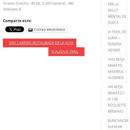
Vicente Concha, 45:58, 2.930 General, 682
PER LA
Veterano B
SALUT
MENTAL DE
Comparte esto:
SUECA
Correo electrónico
VI TRAIL DE
LLIRIA –
XXIV CARRERA RESTAURADA DE LA JOYA
SANDRA
VIDRIER
VI ALEDUA TRAIL
XXIV MITJA
MARATO
SAMARUC –
ALGEMESI
XVI MITJA
MARATO I
IX 10K
ROQUETTE
BENIFAIO
RUNCANCER
ALFAFAR