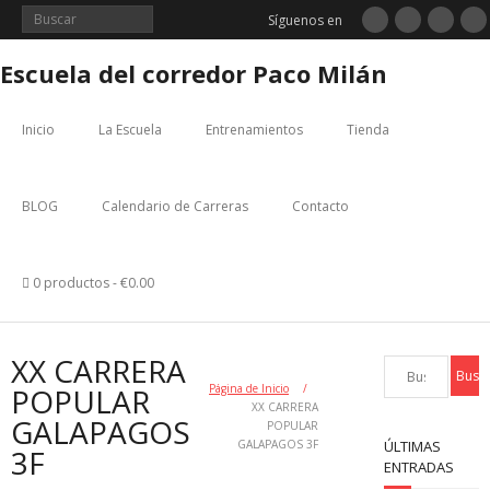
Saltar
Síguenos en
al
contenido
Escuela del corredor Paco Milán
Inicio
La Escuela
Entrenamientos
Tienda
BLOG
Calendario de Carreras
Contacto
0 productos
€0.00
XX CARRERA
POPULAR
Página de Inicio
/
XX CARRERA
GALAPAGOS
POPULAR
GALAPAGOS 3F
ÚLTIMAS
3F
ENTRADAS