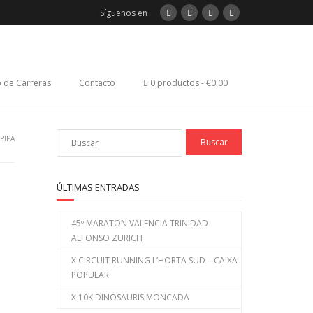
Síguenos en
 de Carreras
Contacto
0 productos
€0.00
 PIPA
ÚLTIMAS ENTRADAS
45º MARATON VALENCIA TRINIDAD
ALFONSO ZURICH
X CIRCUIT RUNNING L’HORTA SUD – CAIXA
POPULAR
X 10K DINOSAURIS MONCADA