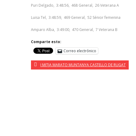
Puri Delgado, 3:48:56, 468 General, 26 Veterana A
Luisa Tel, 3:48:59, 469 General, 52 Sénior femenina
Amparo Alba, 3:49:00, 470 General, 7 Veterana B
Comparte esto:
Correo electrónico
I MITJA MARATO MUNTANYA CASTELLO DE RUGAT