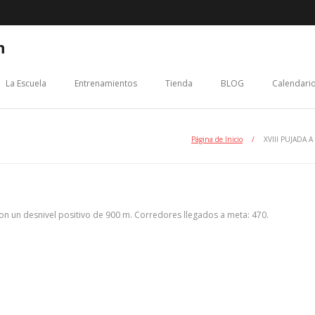
n
La Escuela
Entrenamientos
Tienda
BLOG
Calendario
Página de Inicio
/
XVIII PUJADA A
on un desnivel positivo de 900 m. Corredores llegados a meta: 470.