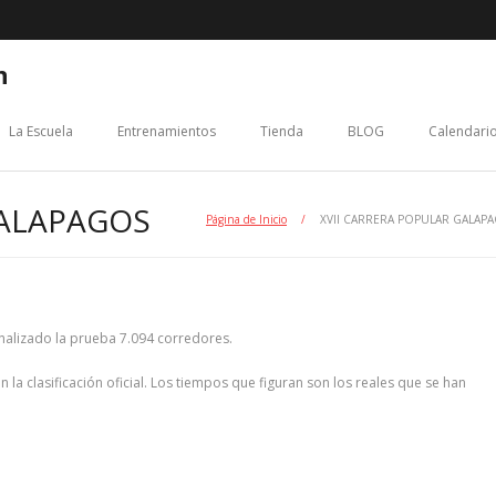
n
La Escuela
Entrenamientos
Tienda
BLOG
Calendario
GALAPAGOS
Página de Inicio
/
XVII CARRERA POPULAR GALAP
inalizado la prueba 7.094 corredores.
n la clasificación oficial. Los tiempos que figuran son los reales que se han