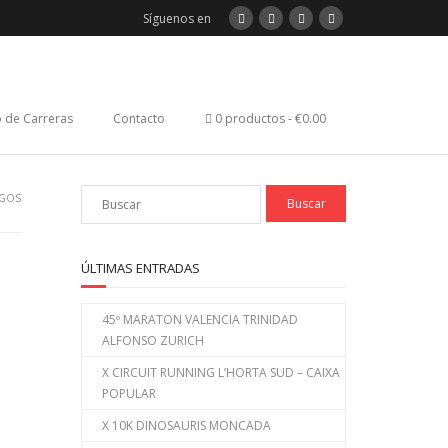
Síguenos en
 de Carreras
Contacto
0 productos
€0.00
AGOS
ÚLTIMAS ENTRADAS
45º MARATON VALENCIA TRINIDAD
ALFONSO ZURICH
X CIRCUIT RUNNING L’HORTA SUD – CAIXA
POPULAR
X 10K DINOSAURIS MONCADA