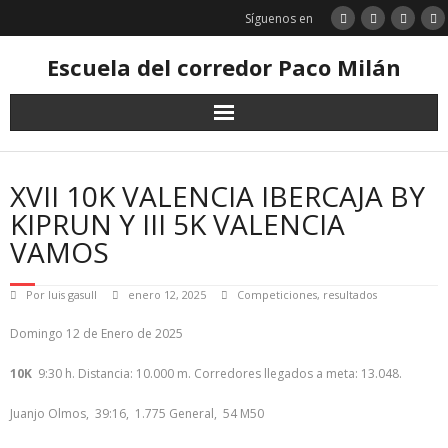
Saltar
Síguenos en
al
contenido
Escuela del corredor Paco Milán
XVII 10K VALENCIA IBERCAJA BY
KIPRUN Y III 5K VALENCIA
VAMOS
Por
luis gasull
enero 12, 2025
Competiciones
,
resultados
Domingo 12 de Enero de 2025
10K
9:30 h. Distancia: 10.000 m. Corredores llegados a meta: 13.048.
Juanjo Olmos, 39:16, 1.775 General, 54 M50