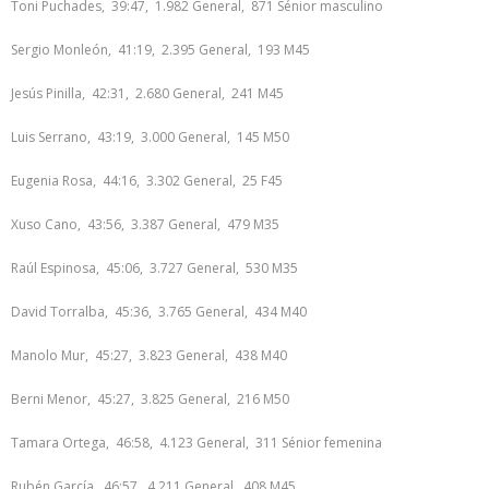
Toni Puchades, 39:47, 1.982 General, 871 Sénior masculino
Sergio Monleón, 41:19, 2.395 General, 193 M45
Jesús Pinilla, 42:31, 2.680 General, 241 M45
Luis Serrano, 43:19, 3.000 General, 145 M50
Eugenia Rosa, 44:16, 3.302 General, 25 F45
Xuso Cano, 43:56, 3.387 General, 479 M35
Raúl Espinosa, 45:06, 3.727 General, 530 M35
David Torralba, 45:36, 3.765 General, 434 M40
Manolo Mur, 45:27, 3.823 General, 438 M40
Berni Menor, 45:27, 3.825 General, 216 M50
Tamara Ortega, 46:58, 4.123 General, 311 Sénior femenina
Rubén García, 46:57, 4.211 General, 408 M45