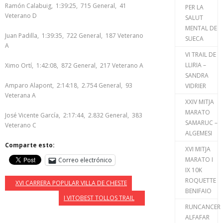
Ramón Calabuig, 1:39:25, 715 General, 41
PER LA
Veterano D
SALUT
MENTAL DE
Juan Padilla, 1:39:35, 722 General, 187 Veterano
SUECA
A
VI TRAIL DE
LLIRIA –
Ximo Ortí, 1:42:08, 872 General, 217 Veterano A
SANDRA
Amparo Alapont, 2:14:18, 2.754 General, 93
VIDRIER
Veterana A
XXIV MITJA
MARATO
José Vicente García, 2:17:44, 2.832 General, 383
SAMARUC –
Veterano C
ALGEMESI
Comparte esto:
XVI MITJA
MARATO I
Correo electrónico
IX 10K
ROQUETTE
XVI CARRERA POPULAR VILLA DE CHESTE
BENIFAIO
I VITOBEST TOLLOS TRAIL
RUNCANCER
ALFAFAR