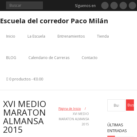
Saltar
Síguenos en
al
contenido
Escuela del corredor Paco Milán
Inicio
La Escuela
Entrenamientos
Tienda
BLOG
Calendario de Carreras
Contacto
0 productos
€0.00
XVI MEDIO
MARATON
Página de Inicio
/
XVI MEDIO
ALMANSA
MARATON ALMANSA
2015
ÚLTIMAS
2015
ENTRADAS