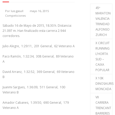
45º
Por
luis gasull
mayo 16, 2015
MARATON
Competiciones
VALENCIA
TRINIDAD
Sábado 16 de Mayo de 2015, 18:30 h. Distancia:
ALFONSO
21.097 m. Han finalizado esta carrera 2.944
ZURICH
corredores.
X CIRCUIT
Julio Alegre, 1:29:11, 201 General, 62 Veterano A
RUNNING
L’HORTA
Paco Ramón, 1:32:34, 308 General, 89 Veterano
SUD –
A
CAIXA
POPULAR
David Arranz, 1:32:52, 369 General, 69 Veterano
B
X 10K
DINOSAURIS
Juanmi Sargues, 1:36:09, 511 General, 100
MONCADA
Veterano B
VII
Amador Cabanes, 1:39:50, 690 General, 179
CARRERA
Veterano A
TRENCANT
BARRERES