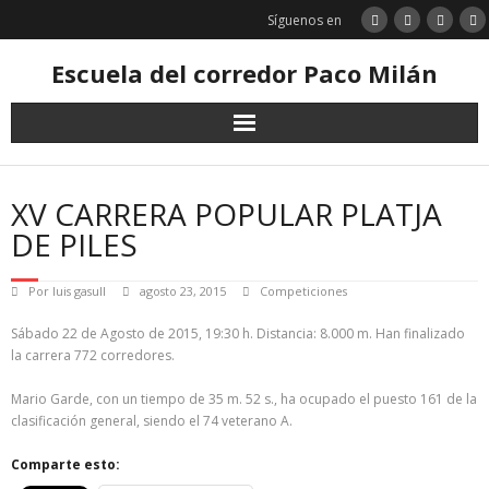
Saltar
Síguenos en
al
contenido
Escuela del corredor Paco Milán
XV CARRERA POPULAR PLATJA
DE PILES
Por
luis gasull
agosto 23, 2015
Competiciones
Sábado 22 de Agosto de 2015, 19:30 h. Distancia: 8.000 m. Han finalizado
la carrera 772 corredores.
Mario Garde, con un tiempo de 35 m. 52 s., ha ocupado el puesto 161 de la
clasificación general, siendo el 74 veterano A.
Comparte esto: