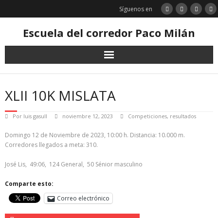
Saltar
Síguenos en
al
contenido
Escuela del corredor Paco Milán
XLII 10K MISLATA
Por
luis gasull
noviembre 12, 2023
Competiciones
,
resultados
Domingo 12 de Noviembre de 2023, 10:00 h. Distancia: 10.000 m.
Corredores llegados a meta: 310.
José Lis, 49:06, 124 General, 50 Sénior masculino
Comparte esto:
Correo electrónico