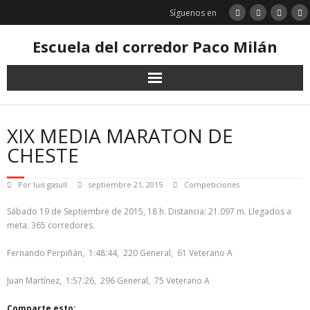
Saltar
Síguenos en
al
contenido
Escuela del corredor Paco Milán
XIX MEDIA MARATON DE
CHESTE
Por
luis gasull
septiembre 21, 2015
Competiciones
Sábado 19 de Septiembre de 2015, 18 h. Distancia: 21.097 m. Llegados a
meta: 365 corredores.
Fernando Perpiñán, 1:48:44, 220 General, 61 Veterano A
Juan Martínez, 1:57:26, 296 General, 75 Veterano A
Comparte esto: