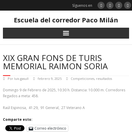
Saltar
Síguenos en
al
contenido
Escuela del corredor Paco Milán
XIX GRAN FONS DE TURIS
MEMORIAL RAIMON SORIA
Por
luis gasull
febrero 9, 2025
Competiciones
,
resultados
Domingo 9 de Febrero de 2025, 10:30 h. Distancia: 10.000 m. Corredores
llegados a meta: 458.
Raúl Espinosa, 41:29, 91 General, 27 Veterano A
Comparte esto:
Correo electrónico