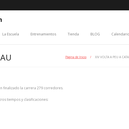
n
La Escuela
Entrenamientos
Tienda
BLOG
Calendario
DAU
Página de Inicio
/
XIV VOLTA A PEU A CAT
n finalizado la carrera 279 corredores.
ros tiempos y clasificaciones: