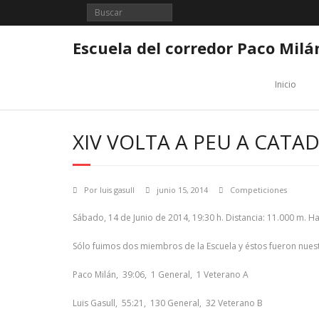
Saltar
al
contenido
Escuela del corredor Paco Milá
Inicio
XIV VOLTA A PEU A CATA
Por
luis gasull
junio 15, 2014
Competiciones
Sábado, 14 de Junio de 2014, 19:30 h. Distancia: 11.000 m. Ha
Sólo fuimos dos miembros de la Escuela y éstos fueron nuest
Paco Milán, 39:06, 1 General, 1 Veterano A
Luis Gasull, 55:21, 130 General, 32 Veterano B