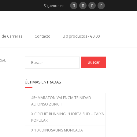
Síguenos en
 de Carreras
Contacto
0 productos
€0.00
ADAU
ÚLTIMAS ENTRADAS
45º MARATON VALENCIA TRINIDAD
ALFONSO ZURICH
X CIRCUIT RUNNING L’HORTA SUD – CAIXA
POPULAR
X 10K DINOSAURIS MONCADA