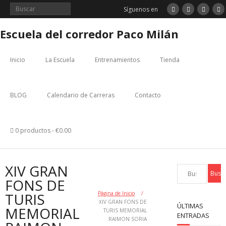
Saltar
Síguenos en
al
contenido
Escuela del corredor Paco Milán
Inicio
La Escuela
Entrenamientos
Tienda
BLOG
Calendario de Carreras
Contacto
0 productos
€0.00
XIV GRAN
FONS DE
TURIS
Página de Inicio
/
XIV GRAN FONS DE
ÚLTIMAS
MEMORIAL
TURIS MEMORIAL
ENTRADAS
RAIMON SORIA