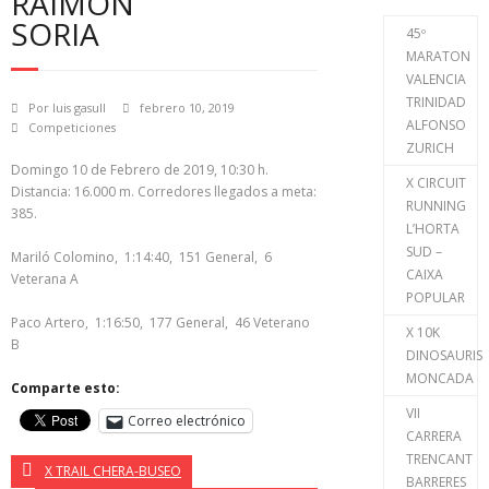
RAIMON
SORIA
45º
MARATON
VALENCIA
TRINIDAD
Por
luis gasull
febrero 10, 2019
ALFONSO
Competiciones
ZURICH
Domingo 10 de Febrero de 2019, 10:30 h.
X CIRCUIT
Distancia: 16.000 m. Corredores llegados a meta:
RUNNING
385.
L’HORTA
SUD –
Mariló Colomino, 1:14:40, 151 General, 6
CAIXA
Veterana A
POPULAR
Paco Artero, 1:16:50, 177 General, 46 Veterano
X 10K
B
DINOSAURIS
MONCADA
Comparte esto:
VII
Correo electrónico
CARRERA
TRENCANT
X TRAIL CHERA-BUSEO
BARRERES