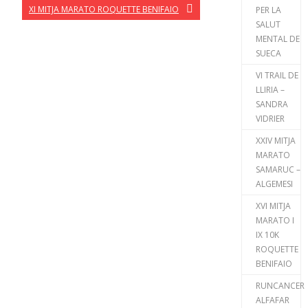
XI MITJA MARATO ROQUETTE BENIFAIO
PER LA
SALUT
MENTAL DE
SUECA
VI TRAIL DE
LLIRIA –
SANDRA
VIDRIER
XXIV MITJA
MARATO
SAMARUC –
ALGEMESI
XVI MITJA
MARATO I
IX 10K
ROQUETTE
BENIFAIO
RUNCANCER
ALFAFAR