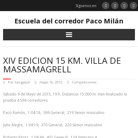
Saltar
Síguenos en
al
contenido
Escuela del corredor Paco Milán
XIV EDICION 15 KM. VILLA DE
MASSAMAGRELL
Por
luis gasull
mayo 10, 2015
Competiciones
Sábado 9 de Mayo de 2015, 19 h. Distancia: 15.000 m. Han finalizado la
prueba 4.594 corredores.
Paco Ramón, 1:04:18, 369 General, 219 Senior masculino
Julio Alegre, 1:04:19, 370 General, 220 Senior masculino
Roberto Pérez, 1:04:44, 402 General, 134 Veterano A