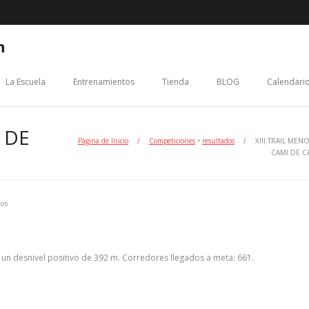
n
La Escuela
Entrenamientos
Tienda
BLOG
Calendario
 DE
Página de Inicio
/
Competiciones
•
resultados
/
XIII TRAIL MEN
CAMI DE C
dos
 un desnivel positivo de 392 m. Corredores llegados a meta: 661.