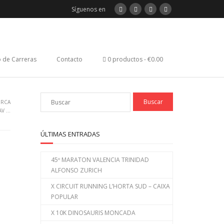
Síguenos en
 de Carreras
Contacto
0 productos
€0.00
ORCA
AV …
ÚLTIMAS ENTRADAS
45º MARATON VALENCIA TRINIDAD
ALFONSO ZURICH
X CIRCUIT RUNNING L’HORTA SUD – CAIXA
POPULAR
X 10K DINOSAURIS MONCADA