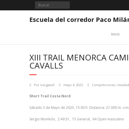
Saltar
al
contenido
Escuela del corredor Paco Milá
Inicio
XIII TRAIL MENORCA CAMI
CAVALLS
Por
luis gasull
mayo 4, 2025
Competiciones
,
resulta
Short Trail Costa Nord
Sábado 3 de Mayo de 2025, 15:00 h. Distancia: 27.000 m. con
Sergio Monleón, 2:49:31, 73 General, 64 Open masculino