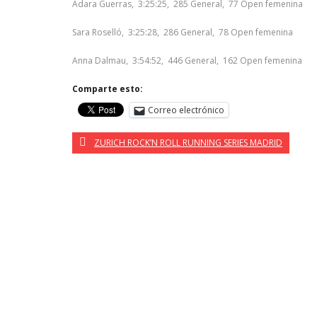
Adara Guerras, 3:25:25, 285 General, 77 Open femenina
Sara Roselló, 3:25:28, 286 General, 78 Open femenina
Anna Dalmau, 3:54:52, 446 General, 162 Open femenina
Comparte esto:
Correo electrónico
ZURICH ROCK’N ROLL RUNNING SERIES MADRID